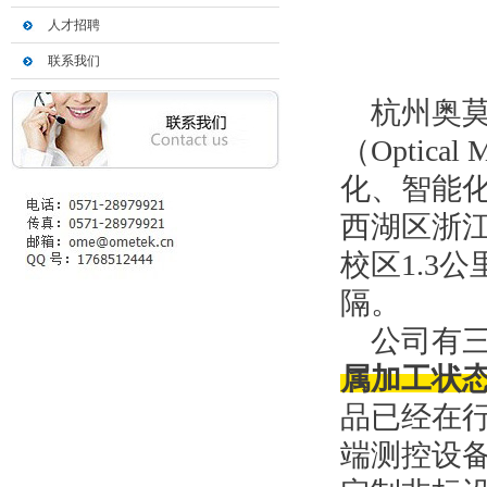
人才招聘
联系我们
杭州奥莫
（Optical
化、智能
西湖区浙
校区1.3
隔。
公司有三
属加工状
品已经在
端测控设